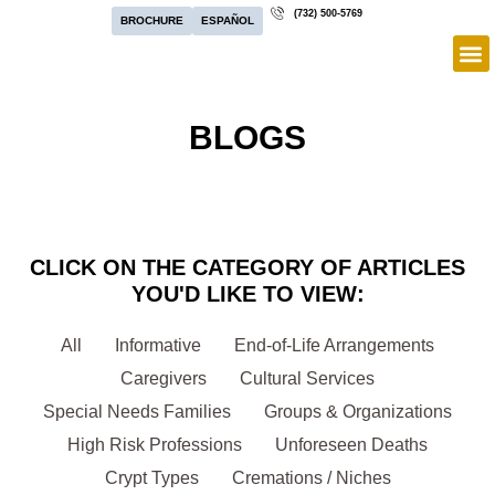
(732) 500-5769
BROCHURE
ESPAÑOL
BLOGS
CLICK ON THE CATEGORY OF ARTICLES
YOU'D LIKE TO VIEW:
All
Informative
End-of-Life Arrangements
Caregivers
Cultural Services
Special Needs Families
Groups & Organizations
High Risk Professions
Unforeseen Deaths
Crypt Types
Cremations / Niches