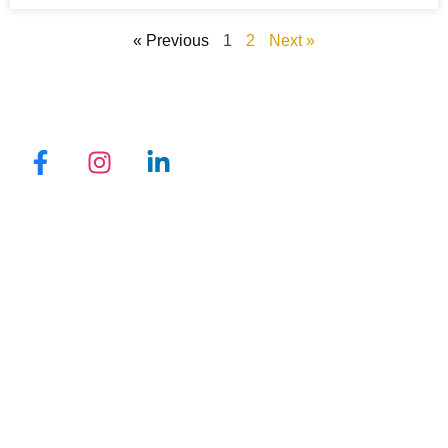
« Previous
1
2
Next »
QUICK LINKS
Promotions
Locations
Programs
Reviews
Blogs
Privacy Policy
CONTACT INFO
Call Us: